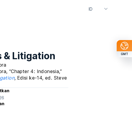
 & Litigation
GMT
ora
ra, “Chapter 4: Indonesia,”
igation
,
Edisi ke-14, ed. Steve
itkan
26
an