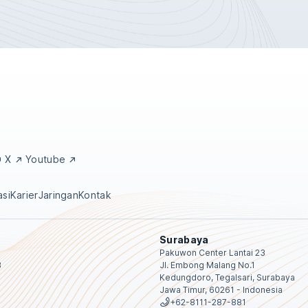
X
Youtube
asi
Karier
Jaringan
Kontak
Surabaya
Pakuwon Center Lantai 23
B
Jl. Embong Malang No.1
Kedungdoro, Tegalsari, Surabaya
Jawa Timur, 60261 - Indonesia
+62-8111-287-881