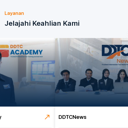
Layanan
Jelajahi Keahlian Kami
y
DDTCNews