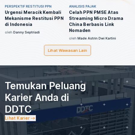
PERSPEKTIF RESTITUSI PPN
ANALISIS PAJAK
Urgensi Meracik Kembali
Celah PPN PMSE Atas
Mekanisme Restitusi PPN
Streaming Micro Drama
di Indonesia
China Berbasis Link
Nomaden
oleh
Danny Septriadi
oleh
Made Astrin Dwi Kartini
Lihat Wawasan Lain
Temukan Peluang
Karier Anda di
DDTC
Lihat Karier