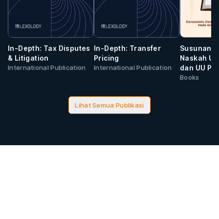
In-Depth: Tax Disputes
In-Depth: Transfer
Susunan D
& Litigation
Pricing
Naskah UU 
International Publication
International Publication
dan UU PP
Berdasark
Books
6/2023 de
Penyesuai
Lihat Semua Publikasi
Pidana da
Berdasark